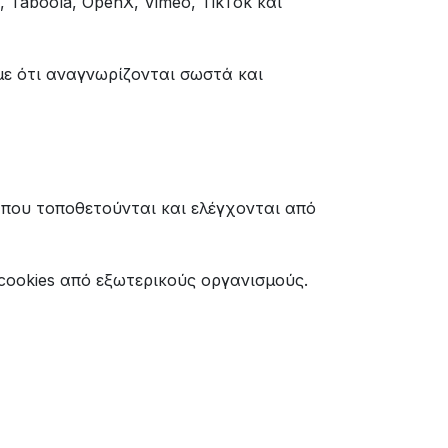
, Taboola, OpenX, Vimeo, TikTok και
με ότι αναγνωρίζονται σωστά και
 που τοποθετούνται και ελέγχονται από
 cookies από εξωτερικούς οργανισμούς.