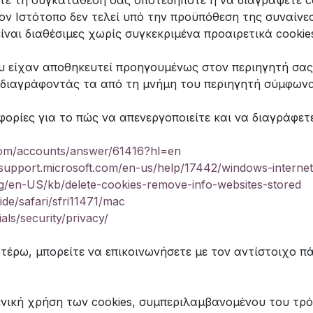
τε τη συγκατάθεσή σας οποτεδήποτε ή να διαγράψετε c
ν Ιστότοπο δεν τελεί υπό την προϋπόθεση της συναίνεσ
είναι διαθέσιμες χωρίς συγκεκριμένα προαιρετικά cookie
που είχαν αποθηκευτεί προηγουμένως στον περιηγητή σ
 διαγράφοντάς τα από τη μνήμη του περιηγητή σύμφωνα 
ρίες για το πώς να απενεργοποιείτε και να διαγράφετε 
.com/accounts/answer/61416?hl=en
/support.microsoft.com/en-us/help/17442/windows-interne
org/en-US/kb/delete-cookies-remove-info-websites-stored
ide/safari/sfri11471/mac
als/security/privacy/
τέρω, μπορείτε να επικοινωνήσετε με τον αντίστοιχο π
ενική χρήση των cookies, συμπεριλαμβανομένου του τρό